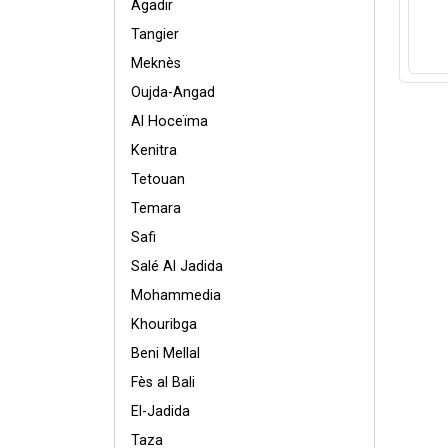
Agadir
Tangier
Meknès
Oujda-Angad
Al Hoceïma
Kenitra
Tetouan
Temara
Safi
Salé Al Jadida
Mohammedia
Khouribga
Beni Mellal
Fès al Bali
El-Jadida
Taza