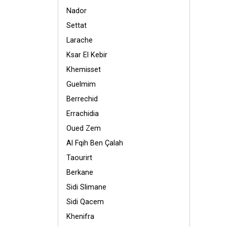
Nador
Settat
Larache
Ksar El Kebir
Khemisset
Guelmim
Berrechid
Errachidia
Oued Zem
Al Fqih Ben Çalah
Taourirt
Berkane
Sidi Slimane
Sidi Qacem
Khenifra