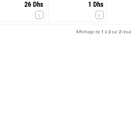
26 Dhs
1 Dhs
Affichage de
1
à
2
sur
2
résul