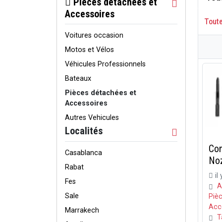
Pièces détachées et
Accessoires
Tout
Voitures occasion
Motos et Vélos
Véhicules Professionnels
Bateaux
Pièces détachées et
Accessoires
Autres Vehicules
Localités
Com
Casablanca
Noz
Rabat
il
Fes
A
Sale
Piè
Acc
Marrakech
T