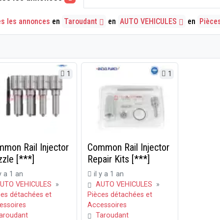
es les annonces
en
Taroudant
en
AUTO VEHICULES
en
Pièce
1
1
mon Rail Injector
Common Rail Injector
zle [***]
Repair Kits [***]
 y a 1 an
il y a 1 an
UTO VEHICULES
»
AUTO VEHICULES
»
ces détachées et
Pièces détachées et
essoires
Accessoires
aroudant
Taroudant