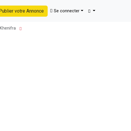
ublier votre Annonce
Se connecter
Trouver
 Khenifra