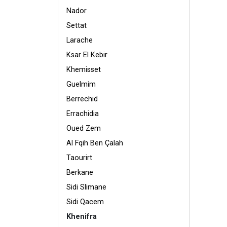
Nador
Settat
Larache
Ksar El Kebir
Khemisset
Guelmim
Berrechid
Errachidia
Oued Zem
Al Fqih Ben Çalah
Taourirt
Berkane
Sidi Slimane
Sidi Qacem
Khenifra