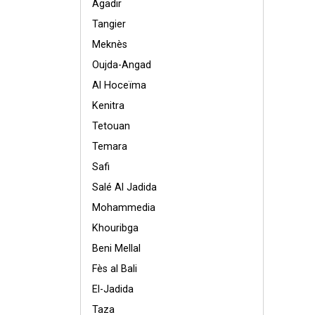
Agadir
Tangier
Meknès
Oujda-Angad
Al Hoceïma
Kenitra
Tetouan
Temara
Safi
Salé Al Jadida
Mohammedia
Khouribga
Beni Mellal
Fès al Bali
El-Jadida
Taza