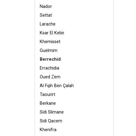
Nador
Settat
Larache
Ksar El Kebir
Khemisset
Guelmim
Berrechid
Errachidia
Oued Zem
Al Fqih Ben Çalah
Taourirt
Berkane
Sidi Slimane
Sidi Qacem
Khenifra