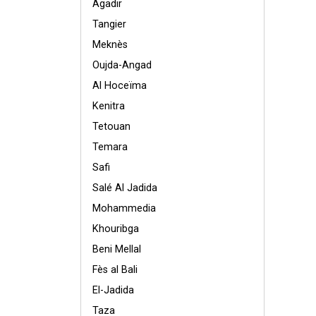
Agadir
Tangier
Meknès
Oujda-Angad
Al Hoceïma
Kenitra
Tetouan
Temara
Safi
Salé Al Jadida
Mohammedia
Khouribga
Beni Mellal
Fès al Bali
El-Jadida
Taza