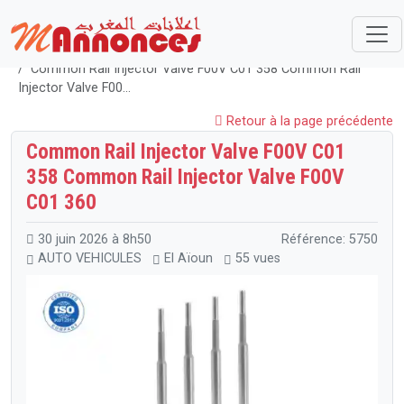
Maroc
AUTO VEHICULES
Pièces détachées et Accessoires
Common Rail Injector Valve F00V C01 358 Common Rail
Injector Valve F00...
Retour à la page précédente
Common Rail Injector Valve F00V C01
358 Common Rail Injector Valve F00V
C01 360
30 juin 2026 à 8h50
Référence: 5750
AUTO VEHICULES
El Aïoun
55 vues