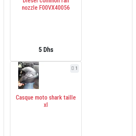
Diesel common rail
nozzle F00VX40056
5 Dhs
1
Casque moto shark taille
xl