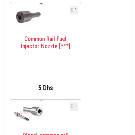
1
Common Rail Fuel
Injector Nozzle [***]
5 Dhs
1