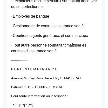
·
Techniciens et commerciaux souhaitant découvrir
ou se perfectionner
·
Employés de banque
·
Gestionnaire de contrats assurance santé
·
Courtiers, agents généraux, et commerciaux
·
Tout autre personne souhaitant maîtriser es
contrats d'assurance santé.
-----------------
P L A T I N I U M
F I N A N C E
Avenue Moulay Driss 1er – Hay El MASSIRA I
Bâtiment 819 - 12 000 - TEMARA
Pour toute information ou inscription :
Tel. : [***]
/ [***]