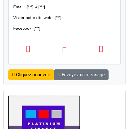
Email :
[***]
-/
[***]
Visiter notre site web : [***]
Facebook:
[***]
Cliquez pour voir
Envoyez un message