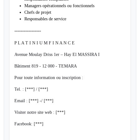
Managers opérationnels ou fonctionnels
Chefs de projet
Responsables de service
-----------------
P L A T I N I U M
F I N A N C E
Avenue Moulay Driss 1er – Hay El MASSIRA I
Bâtiment 819 - 12 000 - TEMARA
Pour toute information ou inscription :
Tel. : [***] / [***]
Email :
[***]
-/
[***]
Visiter notre site web : [***]
Facebook:
[***]