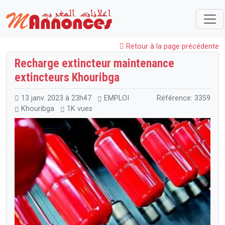
Maroc
EMPLOI
Services
Recharge extincteur maintenance extincteurs Khouribga
Retour à la page précédente
Recharge extincteur maintenance
extincteurs Khouribga
13 janv. 2023 à 23h47
EMPLOI
Référence: 3359
Khouribga
1K vues