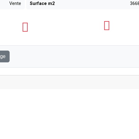
Vente
Surface m2
366
age