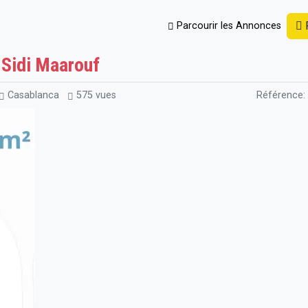
P
Parcourir les Annonces
Fermes
Terrain industriel à vendre à Sidi Maarouf
à Sidi Maarouf
Casablanca
575 vues
Référence: