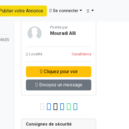
ublier votre Annonce
Se connecter
Retour à la page précédente
Postée par
Mouradi Alli
 4605
Localité
Casablanca
Cliquez pour voir
Envoyez un message
Consignes de sécurité