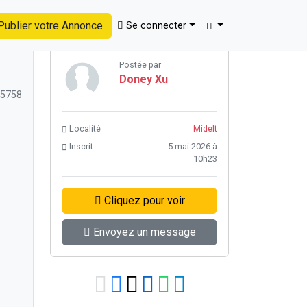
ublier votre Annonce
Se connecter
ail nozzle [***]
Retour à la page précédente
Postée par
Doney Xu
 5758
Localité
Midelt
Inscrit
5 mai 2026 à
10h23
Cliquez pour voir
Envoyez un message