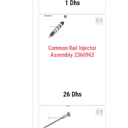
1 Dhs
1
Common Rail Injector
Assembly 2360962
26 Dhs
1