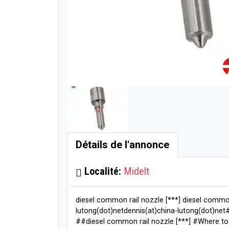
Détails de l'annonce
Localité:
Midelt
diesel common rail nozzle [***] diesel common
lutong(dot)netdennis(at)china-lutong(dot)net
##diesel common rail nozzle [***] #Where to