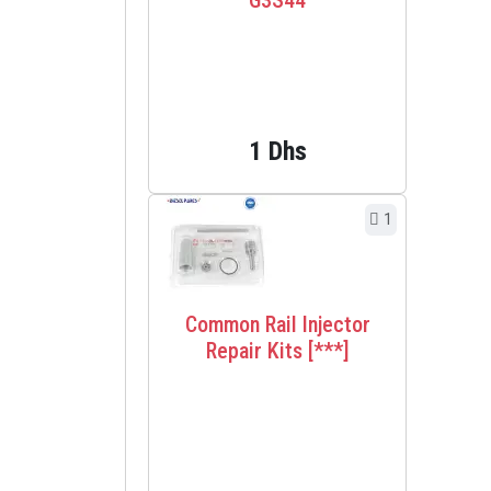
1 Dhs
1
Common Rail Injector
Repair Kits [***]