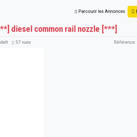
P
Parcourir les Annonces
es et Accessoires
Diesel common rail nozzle [***] diesel common r
**] diesel common rail nozzle [***]
delt
57 vues
Référence: