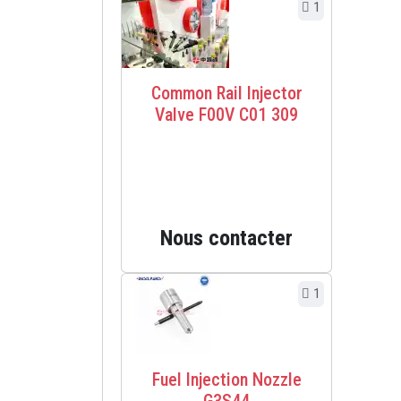
1
Common Rail Injector
Valve F00V C01 309
Nous contacter
1
Fuel Injection Nozzle
G3S44