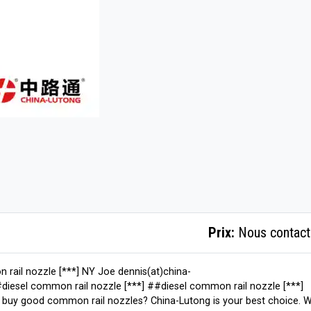
Prix:
Nous contact
 rail nozzle [***] NY Joe dennis(at)china-
#diesel common rail nozzle [***] ##diesel common rail nozzle [***]
 buy good common rail nozzles? China-Lutong is your best choice. 