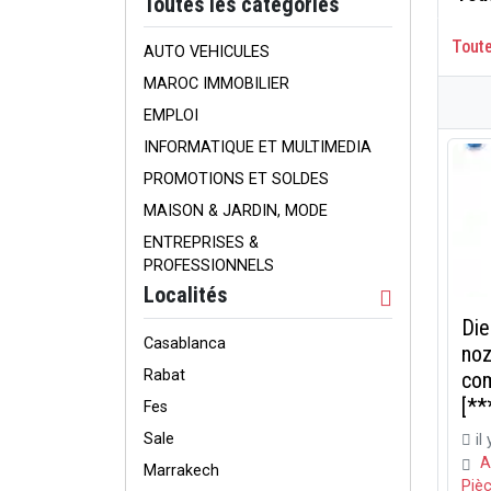
Toutes les catégories
Tout
AUTO VEHICULES
MAROC IMMOBILIER
EMPLOI
INFORMATIQUE ET MULTIMEDIA
PROMOTIONS ET SOLDES
MAISON & JARDIN, MODE
ENTREPRISES &
PROFESSIONNELS
Localités
Die
Casablanca
noz
Rabat
com
[**
Fes
Sale
il
A
Marrakech
Piè