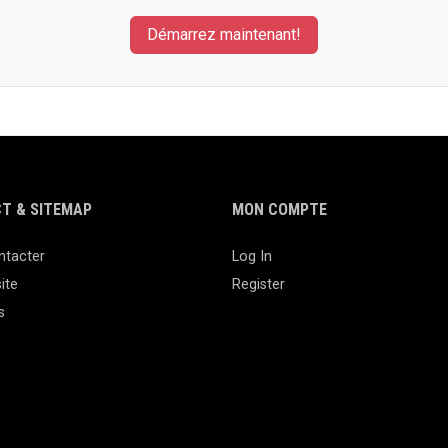
Démarrez maintenant!
T & SITEMAP
MON COMPTE
ntacter
Log In
ite
Register
s