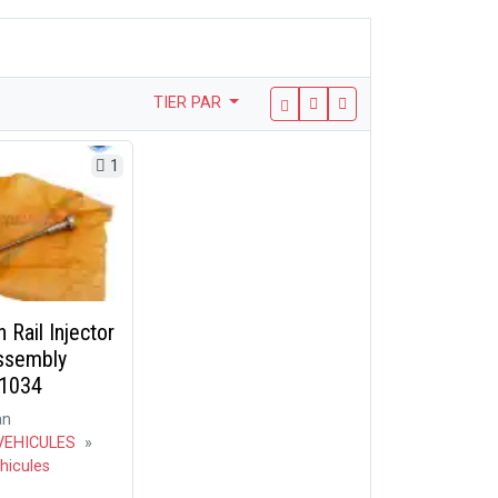
TIER PAR
1
Rail Injector
ssembly
1034
an
VEHICULES
»
hicules