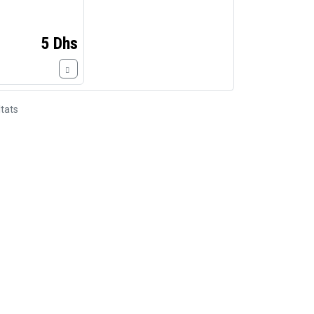
5 Dhs
tats