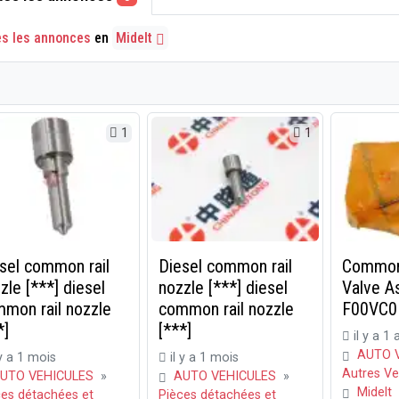
es les annonces
en
Midelt
1
1
sel common rail
Diesel common rail
Common 
zle [***] diesel
nozzle [***] diesel
Valve A
mon rail nozzle
common rail nozzle
F00VC0
*]
[***]
il y a 1 
AUTO 
 y a 1 mois
il y a 1 mois
Autres Ve
UTO VEHICULES
»
AUTO VEHICULES
»
Midelt
ces détachées et
Pièces détachées et