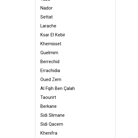
Nador
Settat
Larache
Ksar El Kebir
Khemisset
Guelmim
Berrechid
Errachidia
Oued Zem
Al Fqih Ben Çalah
Taourirt
Berkane
Sidi Slimane
Sidi Qacem
Khenifra