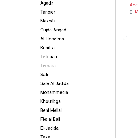
Agadir
Acc
M
Tangier
Meknès
Oujda-Angad
Al Hoceïma
Kenitra
Tetouan
Temara
Safi
Salé Al Jadida
Mohammedia
Khouribga
Beni Mellal
Fès al Bali
El-Jadida
Taza