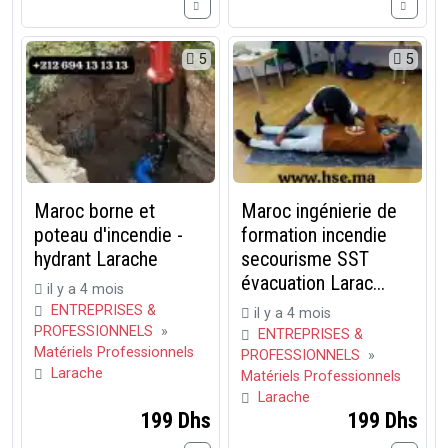
5
5
Maroc borne et
Maroc ingénierie de
poteau d'incendie -
formation incendie
hydrant Larache
secourisme SST
évacuation Larac...
il y a 4 mois
ENTREPRISES &
il y a 4 mois
PROFESSIONNELS
»
ENTREPRISES &
Matériels Professionnels
PROFESSIONNELS
»
Larache
Matériels Professionnels
Larache
199 Dhs
199 Dhs