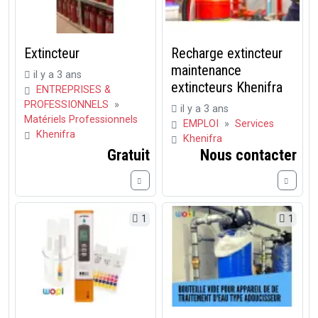
Extincteur
Recharge extincteur
maintenance
il y a 3 ans
extincteurs Khenifra
ENTREPRISES &
PROFESSIONNELS
»
il y a 3 ans
Matériels Professionnels
EMPLOI
»
Services
Khenifra
Khenifra
Gratuit
Nous contacter
1
1