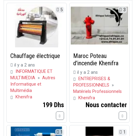
5
3
Chauffage électrique
Maroc Poteau
d'incendie Khenifra
il y a 2 ans
INFORMATIQUE ET
il y a 2 ans
MULTIMEDIA
»
Autres
ENTREPRISES &
Informatique et
PROFESSIONNELS
»
Multimédia
Matériels Professionnels
Khenifra
Khenifra
199 Dhs
Nous contacter
1
1