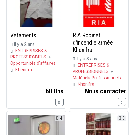
Vetements
RIA Robinet
d'incendie armée
il y a 2 ans
Khenifra
ENTREPRISES &
PROFESSIONNELS
»
il y a 3 ans
Opportunités d'affaires
ENTREPRISES &
Khenifra
PROFESSIONNELS
»
Matériels Professionnels
Khenifra
60 Dhs
Nous contacter
4
3