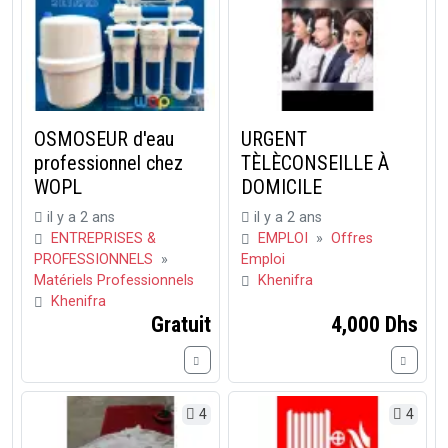
OSMOSEUR d'eau
URGENT
professionnel chez
TÈLÈCONSEILLE À
WOPL
DOMICILE
il y a 2 ans
il y a 2 ans
ENTREPRISES &
EMPLOI
»
Offres
PROFESSIONNELS
»
Emploi
Matériels Professionnels
Khenifra
Khenifra
Gratuit
4,000 Dhs
4
4