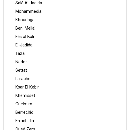
Salé Al Jadida
Mohammedia
Khouribga
Beni Mellal
Fès al Bali
El-Jadida
Taza
Nador
Settat
Larache
Ksar El Kebir
Khemisset
Guelmim
Berrechid
Errachidia
Oued Zem