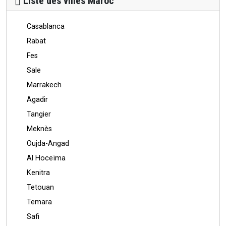
Liste des villes Maroc
Casablanca
Rabat
Fes
Sale
Marrakech
Agadir
Tangier
Meknès
Oujda-Angad
Al Hoceïma
Kenitra
Tetouan
Temara
Safi