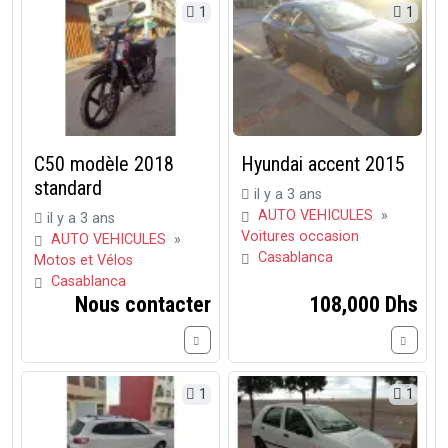
1
1
C50 modèle 2018
Hyundai accent 2015
standard
il y a 3 ans
AUTO VEHICULES
»
il y a 3 ans
Voitures occasion
AUTO VEHICULES
»
Casablanca
Motos et Vélos
Casablanca
Nous contacter
108,000 Dhs
1
1