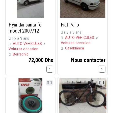
Hyundai santa fe
Fiat Palio
model 2007/12
il y a 3 ans
AUTO VEHICULES
»
il y a 3 ans
Voitures occasion
AUTO VEHICULES
»
Casablanca
Voitures occasion
Berrechid
72,000 Dhs
Nous contacter
1
1