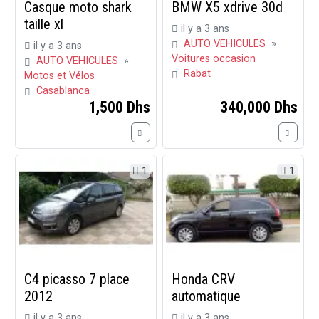
Casque moto shark
BMW X5 xdrive 30d
taille xl
il y a 3 ans
AUTO VEHICULES
»
il y a 3 ans
Voitures occasion
AUTO VEHICULES
»
Rabat
Motos et Vélos
Casablanca
1,500 Dhs
340,000 Dhs
1
1
C4 picasso 7 place
Honda CRV
2012
automatique
il y a 3 ans
il y a 3 ans