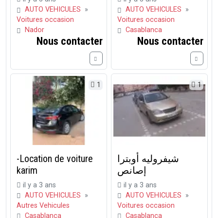
AUTO VEHICULES
»
AUTO VEHICULES
»
Voitures occasion
Voitures occasion
Nador
Casablanca
Nous contacter
Nous contacter
1
1
-Location de voiture
شيفروليه أوبترا
karim
إصانص
il y a 3 ans
il y a 3 ans
AUTO VEHICULES
»
AUTO VEHICULES
»
Autres Vehicules
Voitures occasion
Casablanca
Casablanca