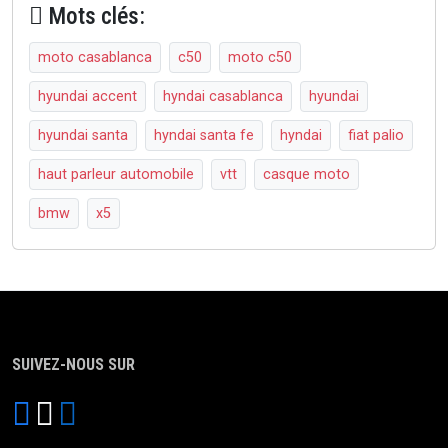
Mots clés:
moto casablanca
c50
moto c50
hyundai accent
hyndai casablanca
hyundai
hyundai santa
hyndai santa fe
hyndai
fiat palio
haut parleur automobile
vtt
casque moto
bmw
x5
SUIVEZ-NOUS SUR