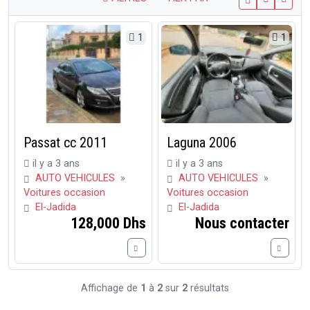
1
1
Passat cc 2011
Laguna 2006
il y a 3 ans
il y a 3 ans
AUTO VEHICULES
»
AUTO VEHICULES
»
Voitures occasion
Voitures occasion
El-Jadida
El-Jadida
128,000 Dhs
Nous contacter
Affichage de
1
à
2
sur
2
résultats