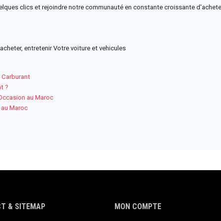
lques clics et rejoindre notre communauté en constante croissante d'achete
cheter, entretenir Votre voiture et vehicules
e Carburant
t ?
’Occasion au Maroc
n au Maroc
T & SITEMAP
MON COMPTE