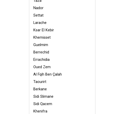
Taza
Nador
Settat
Larache
Ksar El Kebir
Khemisset
Guelmim
Berrechid
Errachidia
Oued Zem
Al Fqih Ben Çalah
Taourirt
Berkane
Sidi Slimane
Sidi Qacem
Khenifra