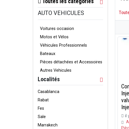
Toutes les catégories
AUTO VEHICULES
Tout
Voitures occasion
Motos et Vélos
Véhicules Professionnels
Bateaux
Pièces détachées et Accessoires
Autres Vehicules
Localités
Con
Casablanca
Inj
val
Rabat
Inje
Fes
il
Sale
A
Marrakech
Piè