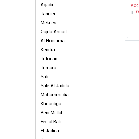
Agadir
Acc
O
Tangier
Meknès
Oujda-Angad
Al Hoceïma
Kenitra
Tetouan
Temara
Safi
Salé Al Jadida
Mohammedia
Khouribga
Beni Mellal
Fès al Bali
El-Jadida