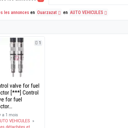
es les annonces
en
Ouarzazat
en
AUTO VEHICULES
1
trol valve for fuel
ector [***] Control
ve for fuel
ctor...
 y a 1 mois
UTO VEHICULES
»
ces détachées et