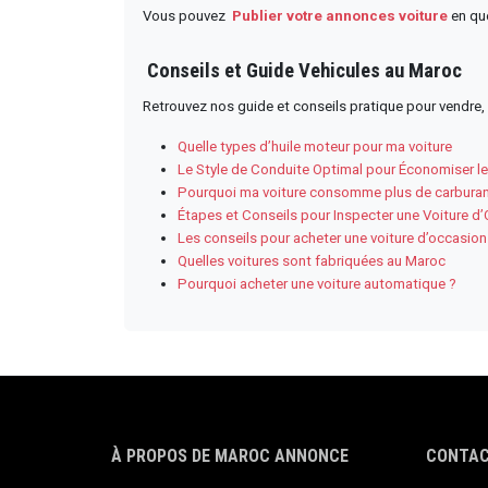
Vous pouvez
Publier votre annonces voiture
en que
Conseils et Guide Vehicules au Maroc
Retrouvez nos guide et conseils pratique pour vendre, a
Quelle types d’huile moteur pour ma voiture
Le Style de Conduite Optimal pour Économiser l
Pourquoi ma voiture consomme plus de carburan
Étapes et Conseils pour Inspecter une Voiture d
Les conseils pour acheter une voiture d’occasio
Quelles voitures sont fabriquées au Maroc
Pourquoi acheter une voiture automatique ?
À PROPOS DE MAROC ANNONCE
CONTAC