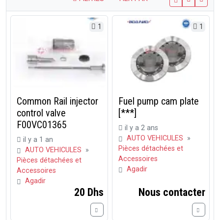
1
1
Common Rail injector
Fuel pump cam plate
control valve
[***]
F00VC01365
il y a 2 ans
AUTO VEHICULES
»
il y a 1 an
Pièces détachées et
AUTO VEHICULES
»
Accessoires
Pièces détachées et
Agadir
Accessoires
Agadir
20 Dhs
Nous contacter