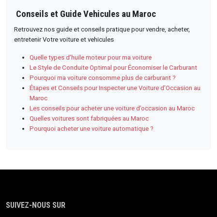
Conseils et Guide Vehicules au Maroc
Retrouvez nos guide et conseils pratique pour vendre, acheter,
entretenir Votre voiture et vehicules
Quelle types d’huile moteur pour ma voiture
Le Style de Conduite Optimal pour Économiser le Carburant
Pourquoi ma voiture consomme plus de carburant ?
Étapes et Conseils pour Inspecter une Voiture d’Occasion au
Maroc
Les conseils pour acheter une voiture d’occasion au Maroc
Quelles voitures sont fabriquées au Maroc
Pourquoi acheter une voiture automatique ?
SUIVEZ-NOUS SUR