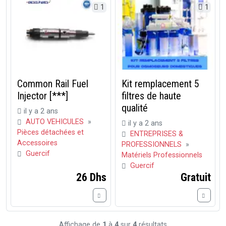
1
1
Common Rail Fuel
Kit remplacement 5
Injector [***]
filtres de haute
qualité
il y a 2 ans
AUTO VEHICULES
»
il y a 2 ans
Pièces détachées et
ENTREPRISES &
Accessoires
PROFESSIONNELS
»
Guercif
Matériels Professionnels
Guercif
26 Dhs
Gratuit
Affichage de
1
à
4
sur
4
résultats