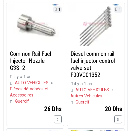
1
1
Common Rail Fuel
Diesel common rail
Injector Nozzle
fuel injector control
G3S12
valve set
F00VC01352
il y a 1 an
AUTO VEHICULES
»
il y a 1 an
Pièces détachées et
AUTO VEHICULES
»
Accessoires
Autres Vehicules
Guercif
Guercif
26 Dhs
20 Dhs