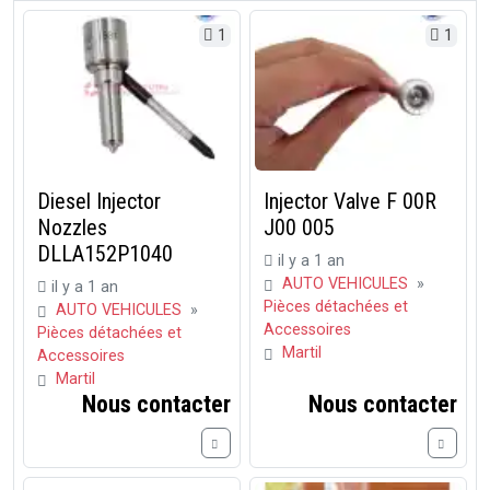
1
1
Diesel Injector
Injector Valve F 00R
Nozzles
J00 005
DLLA152P1040
il y a 1 an
AUTO VEHICULES
»
il y a 1 an
Pièces détachées et
AUTO VEHICULES
»
Accessoires
Pièces détachées et
Martil
Accessoires
Martil
Nous contacter
Nous contacter