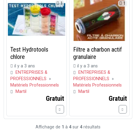
1
1
Test Hydrotools
Filtre a charbon actif
chlore
granulaire
il y a 3 ans
il y a 3 ans
ENTREPRISES &
ENTREPRISES &
PROFESSIONNELS
»
PROFESSIONNELS
»
Matériels Professionnels
Matériels Professionnels
Martil
Martil
Gratuit
Gratuit
Affichage de
1
à
4
sur
4
résultats