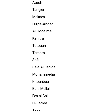
Agadir
Tangier
Meknès
Oujda-Angad
Al Hoceïma
Kenitra
Tetouan
Temara
Safi
Salé Al Jadida
Mohammedia
Khouribga
Beni Mellal
Fès al Bali
El-Jadida
Taza