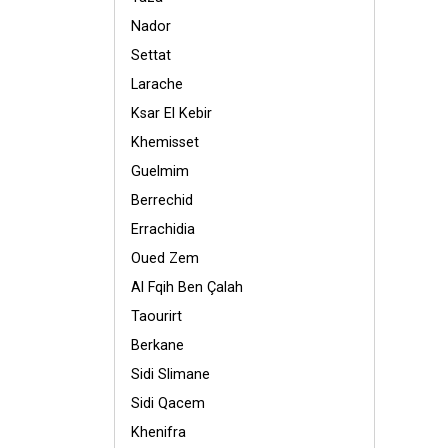
Nador
Settat
Larache
Ksar El Kebir
Khemisset
Guelmim
Berrechid
Errachidia
Oued Zem
Al Fqih Ben Çalah
Taourirt
Berkane
Sidi Slimane
Sidi Qacem
Khenifra