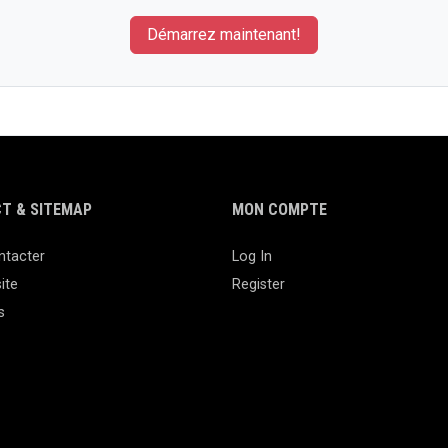
Démarrez maintenant!
T & SITEMAP
MON COMPTE
ntacter
Log In
ite
Register
s