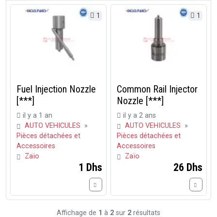
1
1
Fuel Injection Nozzle
Common Rail Injector
[***]
Nozzle [***]
il y a 1 an
il y a 2 ans
AUTO VEHICULES
»
AUTO VEHICULES
»
Pièces détachées et
Pièces détachées et
Accessoires
Accessoires
Zaïo
Zaïo
1 Dhs
26 Dhs
Affichage de
1
à
2
sur
2
résultats